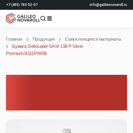
+7 (495) 783-52-07
info@galileonovaroll.ru
Главная
Продукция
Самоклеящиеся материалы
Бумага GelioLabel SA M 138 P Silver
Premium/A111P/W58
Бумага GelioLabel SA M
138 P Silver
Premium/A111P/W58