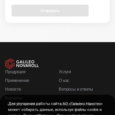
Отправить
Продукция
Услуги
Применение
О нас
Новости
Вопросы и ответы
Контакты
Для улучшения работы сайта АО «Галилео Нанотех»
+7 (495) 783-52-07
info@galileonovaroll.ru
может собирать данные, используя файлы cookie и