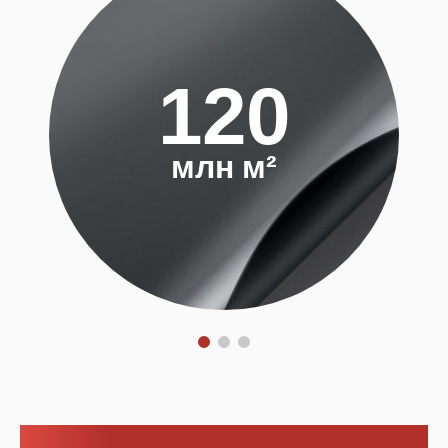
120
млн м²
Продукция