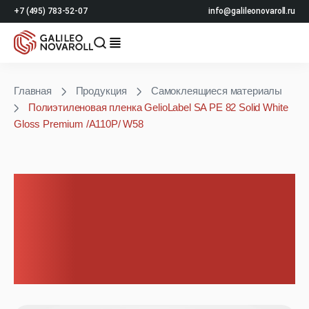
+7 (495) 783-52-07
info@galileonovaroll.ru
Главная
Продукция
Самоклеящиеся материалы
Полиэтиленовая пленка GelioLabel SA PE 82 Solid White
Gloss Premium /A110P/ W58
Полиэтиленовая пленка
GelioLabel SA PE 82 Solid
White Gloss Premium
/A110P/ W58