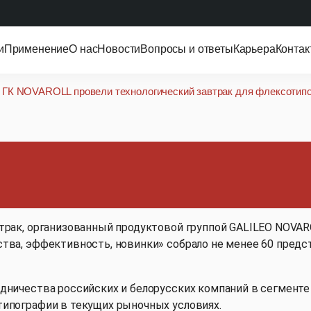
и
Применение
О нас
Новости
Вопросы и ответы
Карьера
Контак
 ГК NOVAROLL провели технологический завтрак для флексотип
эксперты ГК NOVAROLL 
втрак для флексотипог
втрак, организованный продуктовой группой GALILEO NOVA
тва, эффективность, новинки» собрало не менее 60 предст
дничества российских и белорусских компаний в сегменте
типографии в текущих рыночных условиях.