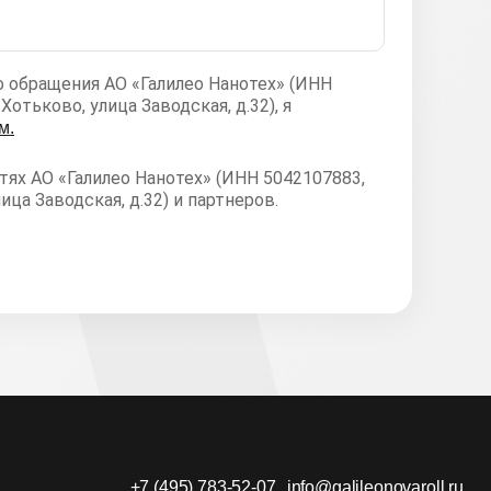
 обращения АО «Галилео Нанотех» (ИНН
отьково, улица Заводская, д.32), я
м.
ях АО «Галилео Нанотех» (ИНН 5042107883,
ица Заводская, д.32) и партнеров.
+7 (495) 783-52-07
info@galileonovaroll.ru