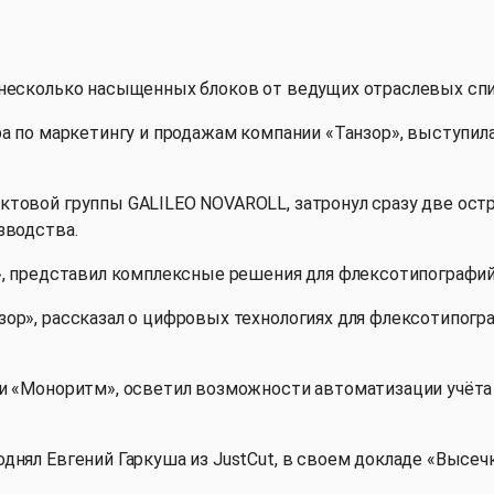
 несколько насыщенных блоков от ведущих отраслевых спи
а по маркетингу и продажам компании «Танзор», выступил
ктовой группы GALILEO NOVAROLL, затронул сразу две ос
зводства.
», представил комплексные решения для флексотипографий:
ор», рассказал о цифровых технологиях для флексотипог
ии «Моноритм», осветил возможности автоматизации учёта
днял Евгений Гаркуша из JustCut, в своем докладе «Высеч