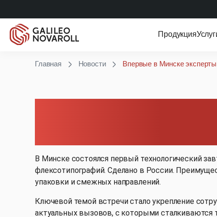
Продукция
Услуг
Главная
Новости
Впервые в Минске эксперты
Впервые в Минске 
технологический за
В Минске состоялся первый технологический за
флексотипографий. Сделано в России. Преимущес
упаковки и смежных направлений.
Ключевой темой встречи стало укрепление сотру
актуальных вызовов, с которыми сталкиваются 