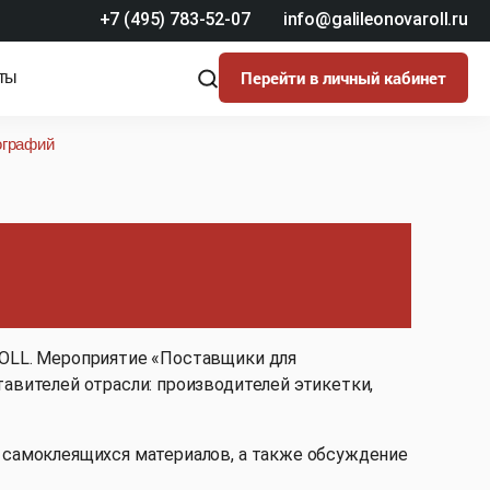
+7 (495) 783-52-07
info@galileonovaroll.ru
Перейти в личный кабинет
ты
ографий
провели
рафий
ROLL. Мероприятие «Поставщики для
авителей отрасли: производителей этикетки,
 самоклеящихся материалов, а также обсуждение