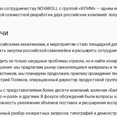
но сотрудничеству NOVAROLL c группой «ИЛИМ» — одним 
ой совместной разработки двух российских компаний: пол
ечи
ийскими заказчиками, и мероприятие стало площадкой для 
ать закупки российской самоклейки и расширять сотрудни
дить не только насущные проблемы отрасли, но и найти конк
шения: мы предлагаем рынку самоклеящиеся материалы и тех
астников, мы планируем продолжать практику проведения те
трий Поляков, операционный директор продуктовой групп
ы с представителями более десяти компаний, включая «Бел
с-н-ролл» и другими. В фокусе обсуждений были вопросы к
можность увеличения объёмов поставок и расширения ассо
ённый разбор конкретных запросов типографий и демонст